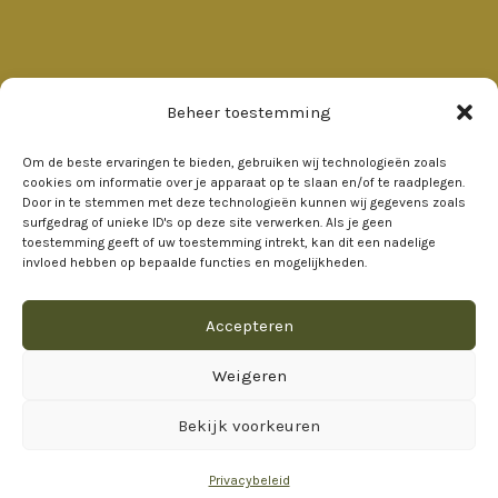
Beheer toestemming
INFORMATIE
Om de beste ervaringen te bieden, gebruiken wij technologieën zoals
cookies om informatie over je apparaat op te slaan en/of te raadplegen.
Over ons
Door in te stemmen met deze technologieën kunnen wij gegevens zoals
surfgedrag of unieke ID's op deze site verwerken. Als je geen
Faciliteiten
toestemming geeft of uw toestemming intrekt, kan dit een nadelige
invloed hebben op bepaalde functies en mogelijkheden.
Contact
Veelgestelde vragen
Accepteren
Huisregels
Weigeren
Bekijk voorkeuren
[activecampaign form=1 css=1]
Privacybeleid