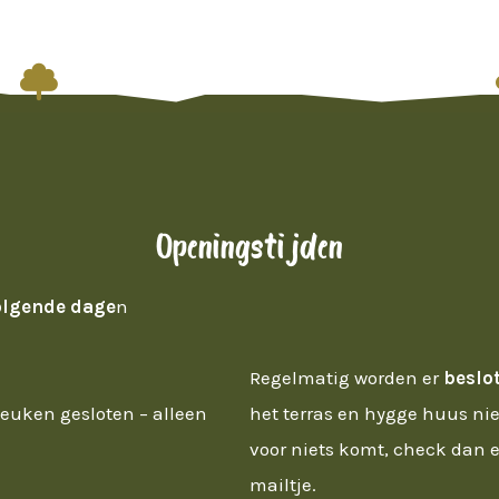

Openingstijden
olgende dage
n
Regelmatig worden er
beslo
keuken gesloten – alleen
het terras en hygge huus niet
voor niets komt, check dan e
mailtje.