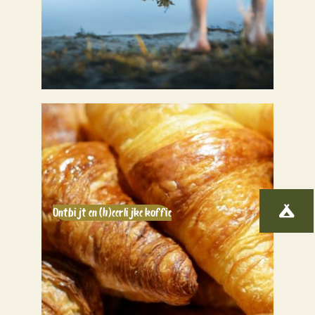

Ontbijt en (h)eerlijke koffie