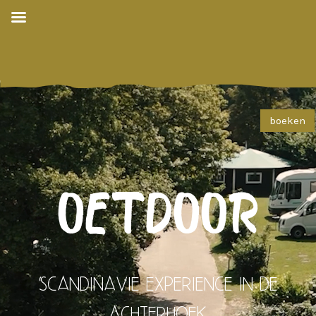
OETDOOR
Scandinavie experience in de
achterhoek