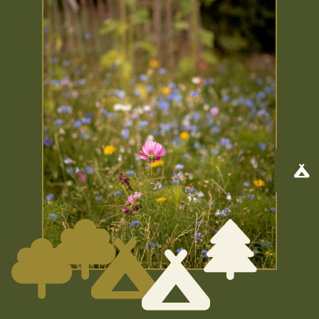





