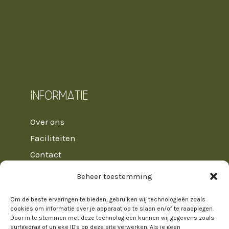
Informatie
Over ons
Faciliteiten
Contact
Veelgestelde vragen
Beheer toestemming
Huisregels
Om de beste ervaringen te bieden, gebruiken wij technologieën zoals
Algemene voorwaarden
cookies om informatie over je apparaat op te slaan en/of te raadplegen.
Door in te stemmen met deze technologieën kunnen wij gegevens zoals
surfgedrag of unieke ID's op deze site verwerken. Als je geen