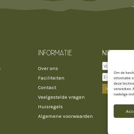
Informatie
Nieuwsbri
6
Over ons
Om de beste
Faciliteiten
informatie o
deze techno
Contact
verwerken. 
nadelige in
Veelgestelde vragen
Huisregels
Acc
Algemene voorwaarden