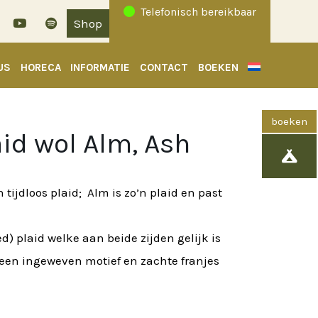
Telefonisch bereikbaar
Shop
US
HORECA
INFORMATIE
CONTACT
BOEKEN
id wol Alm, Ash

n tijdloos plaid; Alm is zo’n plaid en past
d) plaid welke aan beide zijden gelijk is
t een ingeweven motief en zachte franjes