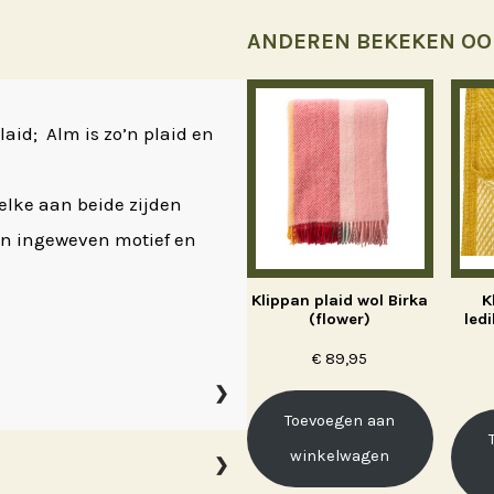
ANDEREN BEKEKEN OO
plaid; Alm is zo’n plaid en
elke aan beide zijden
 een ingeweven motief en
Klippan plaid wol Birka
K
(flower)
led
€
89,95
Toevoegen aan
winkelwagen