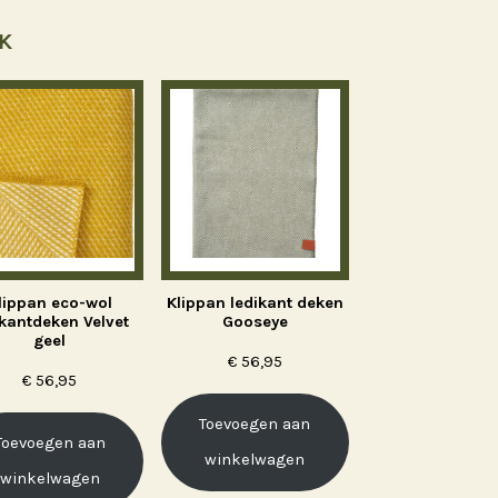
K
lippan eco-wol
Klippan ledikant deken
ikantdeken Velvet
Gooseye
geel
€
56,95
€
56,95
Toevoegen aan
Toevoegen aan
winkelwagen
winkelwagen