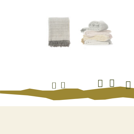




