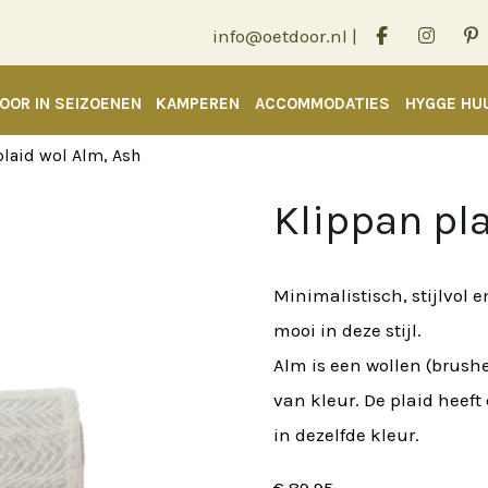
info@oetdoor.nl
|
OOR IN SEIZOENEN
KAMPEREN
ACCOMMODATIES
HYGGE HU
plaid wol Alm, Ash
Klippan pla
Minimalistisch, stijlvol e
mooi in deze stijl.
Alm is een wollen (brushe
van kleur. De plaid heef
in dezelfde kleur.