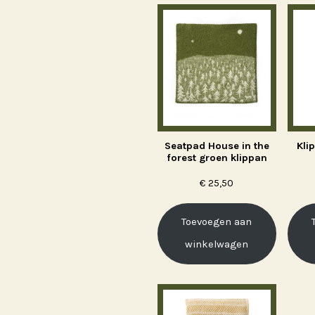
Seatpad House in the
Kli
forest groen klippan
€
25,50
Toevoegen aan
winkelwagen