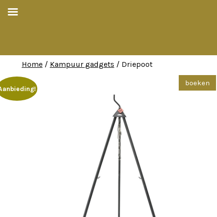
Home
/
Kampuur gadgets
/ Driepoot
Aanbieding!