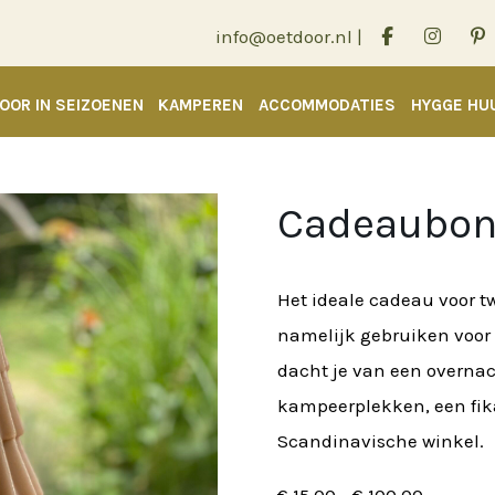
info@oetdoor.nl
|
OOR IN SEIZOENEN
KAMPEREN
ACCOMMODATIES
HYGGE HU
Cadeaubon
Het ideale cadeau voor t
namelijk gebruiken voor a
dacht je van een overna
kampeerplekken, een fika
Scandinavische winkel.
Prijsklas