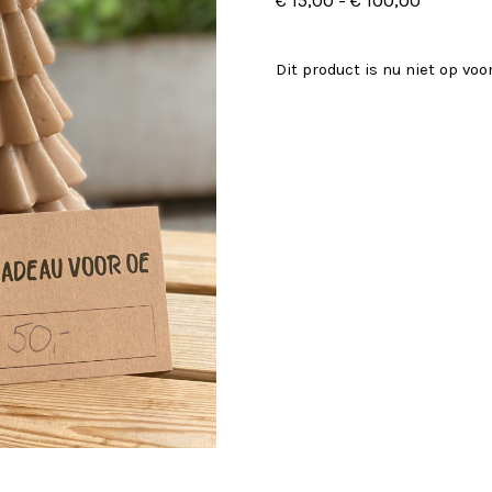
€
15,00
-
€
100,00
€ 15,00
tot
Dit product is nu niet op vo
€ 100,00