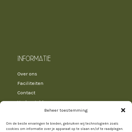
Informatie
Over ons
Faciliteiten
Contact
Veelgestelde vragen
Beheer toestemming
Huisregels
Algemene voorwaarden
Om de beste ervaringen te bieden, gebruiken wij technologieën zoals
cookies om informatie over je apparaat op te slaan en/of te raadplegen.