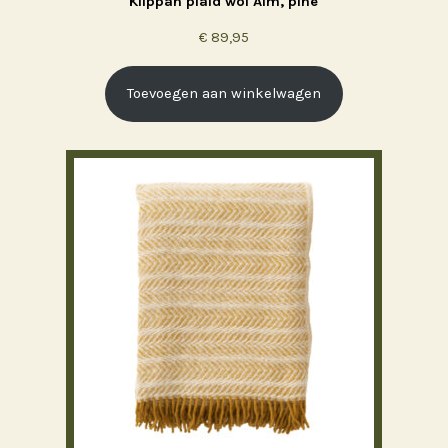
Klippan plaid wol Alm, pine
€
89,95
Toevoegen aan winkelwagen