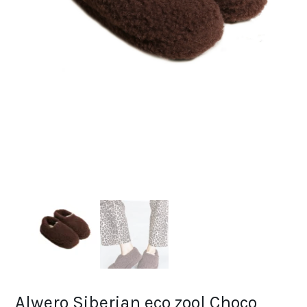
Alwero Siberian eco zool Choco