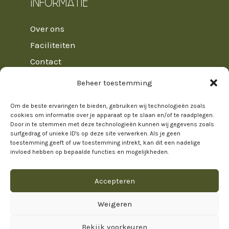
Informatie
Over ons
Faciliteiten
Contact
Veelgestelde vragen
Beheer toestemming
Huisregels
Om de beste ervaringen te bieden, gebruiken wij technologieën zoals
Algemene voorwaarden
cookies om informatie over je apparaat op te slaan en/of te raadplegen.
Door in te stemmen met deze technologieën kunnen wij gegevens zoals
surfgedrag of unieke ID's op deze site verwerken. Als je geen
toestemming geeft of uw toestemming intrekt, kan dit een nadelige
invloed hebben op bepaalde functies en mogelijkheden.
Nieuwsbrief
Accepteren
Weigeren
Bekijk voorkeuren