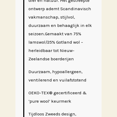
dier en natuur. Het gestreepte
ontwerp ademt Scandinavisch
vakmanschap, stijlvol,
duurzaam en behaaglijk in elk
seizoen.Gemaakt van 75%
lamswol/25% Gotland wol –
herleidbaar tot Nieuw-
Zeelandse boerderijen
Duurzaam, hypoallergeen,
ventilerend en vuilafstotend
OEKO-TEX® gecertificeerd &
‘pure wool’ keurmerk
Tijdloos Zweeds design,