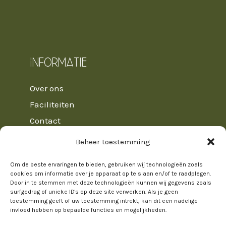
Informatie
Over ons
Faciliteiten
Contact
Veelgestelde vragen
Beheer toestemming
Huisregels
Om de beste ervaringen te bieden, gebruiken wij technologieën zoals
Algemene voorwaarden
cookies om informatie over je apparaat op te slaan en/of te raadplegen.
Door in te stemmen met deze technologieën kunnen wij gegevens zoals
surfgedrag of unieke ID's op deze site verwerken. Als je geen
toestemming geeft of uw toestemming intrekt, kan dit een nadelige
invloed hebben op bepaalde functies en mogelijkheden.