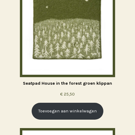
Seatpad House in the forest groen klippan
€
25,50
Toevoegen aan winkelwagen