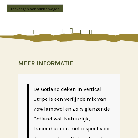
Klippan
Toevoegen aan winkelwagen
Gotland
vertical






stripe
butter
aantal
MEER INFORMATIE
De Gotland deken in Vertical
Stripe is een verfijnde mix van
75% lamswol en 25 % glanzende
Gotland wol. Natuurlijk,
traceerbaar en met respect voor