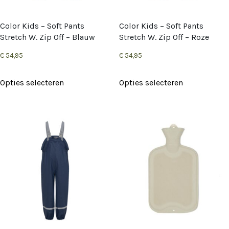
worden
worden
op
op
Color Kids – Soft Pants
Color Kids – Soft Pants
de
de
Stretch W. Zip Off – Blauw
Stretch W. Zip Off – Roze
productpagina
productpag
€
54,95
€
54,95
Dit
Dit
Opties selecteren
Opties selecteren
product
product
heeft
heeft
meerdere
meerdere
variaties.
variaties.
Deze
Deze
optie
optie
kan
kan
gekozen
gekozen
worden
worden