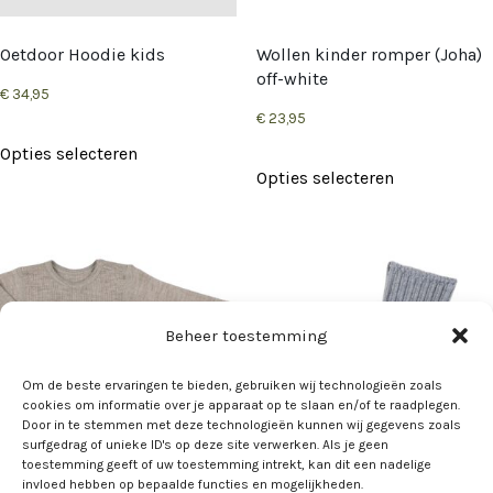
worden
op
Oetdoor Hoodie kids
Wollen kinder romper (Joha)
de
off-white
€
34,95
productpagina
€
23,95
Dit
Opties selecteren
Dit
product
Opties selecteren
product
heeft
heeft
meerdere
meerdere
variaties.
variaties.
Deze
Deze
Beheer toestemming
optie
optie
kan
Om de beste ervaringen te bieden, gebruiken wij technologieën zoals
kan
cookies om informatie over je apparaat op te slaan en/of te raadplegen.
gekozen
Door in te stemmen met deze technologieën kunnen wij gegevens zoals
gekozen
surfgedrag of unieke ID's op deze site verwerken. Als je geen
worden
toestemming geeft of uw toestemming intrekt, kan dit een nadelige
worden
op
invloed hebben op bepaalde functies en mogelijkheden.