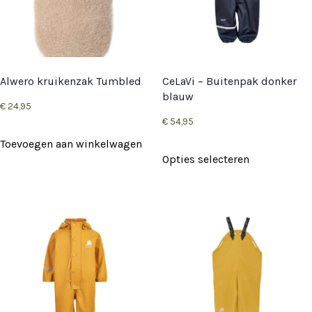
Alwero kruikenzak Tumbled
CeLaVi – Buitenpak donker
blauw
€
24,95
€
54,95
Toevoegen aan winkelwagen
Dit
Opties selecteren
product
heeft
meerdere
variaties.
Deze
optie
kan