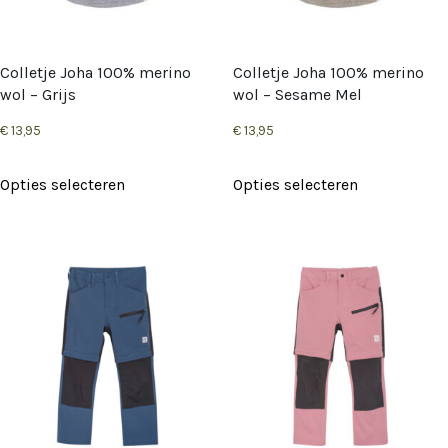
worden
worden
op
op
de
Colletje Joha 100% merino
Colletje Joha 100% merino
de
wol – Grijs
wol – Sesame Mel
productpagina
productpag
€
13,95
€
13,95
Dit
Dit
Opties selecteren
Opties selecteren
product
product
heeft
heeft
meerdere
meerdere
variaties.
variaties.
Deze
Deze
optie
optie
kan
kan
gekozen
gekozen