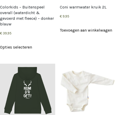
op
op
Colorkids – Buitenspeel
Coni warmwater kruik 2L
de
de
overall (waterdicht &
€
9,95
gevoerd met fleece) – donker
productpagina
productpag
blauw
Toevoegen aan winkelwagen
€
39,95
Dit
Opties selecteren
product
heeft
meerdere
variaties.
Deze
optie
kan
gekozen