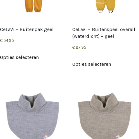
gekozen
worden
op
CeLaVi – Buitenpak geel
CeLaVi – Buitenspeel overall
de
(waterdicht) – geel
€
54,95
productpag
€
27,95
Dit
Opties selecteren
Dit
product
Opties selecteren
product
heeft
heeft
meerdere
meerdere
variaties.
variaties.
Deze
Deze
optie
optie
kan
kan
gekozen
gekozen